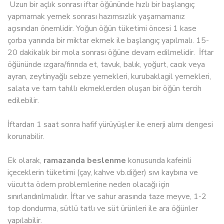
Uzun bir açlık sonrası iftar öğününde hızlı bir başlangıç
yapmamak yemek sonrası hazımsızlık yaşamamanız
açısından önemlidir. Yoğun öğün tüketimi öncesi 1 kase
çorba yanında bir miktar ekmek ile başlangıç yapılmalı. 15-
20 dakikalık bir mola sonrası öğüne devam edilmelidir. İftar
öğününde ızgara/fırında et, tavuk, balık, yoğurt, cacık veya
ayran, zeytinyağlı sebze yemekleri, kurubaklagil yemekleri,
salata ve tam tahıllı ekmeklerden oluşan bir öğün tercih
edilebilir.
İftardan 1 saat sonra hafif yürüyüşler ile enerji alımı dengesi
korunabilir.
Ek olarak,
ramazanda beslenme
konusunda kafeinli
içeceklerin tüketimi (çay, kahve vb.diğer) sıvı kaybına ve
vücutta ödem problemlerine neden olacağı için
sınırlandırılmalıdır. İftar ve sahur arasında taze meyve, 1-2
top dondurma, sütlü tatlı ve süt ürünleri ile ara öğünler
yapılabilir.