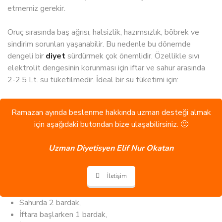
etmemiz gerekir.
Oruç sırasında baş ağrısı, halsizlik, hazımsızlık, böbrek ve
sindirim sorunları yaşanabilir. Bu nedenle bu dönemde
dengeli bir
diyet
sürdürmek çok önemlidir. Özellikle sıvı
elektrolit dengesinin korunması için iftar ve sahur arasında
2-2.5 Lt. su tüketilmedir. İdeal bir su tüketimi için:
Ramazan ayında beslenme hakkında uzman desteği almak
için aşağıdaki butondan bize ulaşabilirsiniz. 🙂
Uzman Diyetisyen Elif Nur Okatan
İletişim
Sahurda 2 bardak,
İftara başlarken 1 bardak,