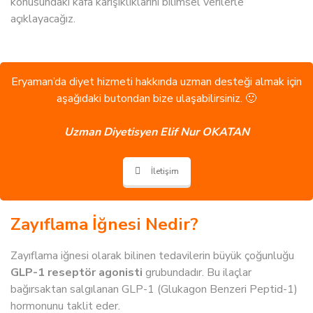
konusundaki kafa karışıklıklarını bilimsel verilerle
açıklayacağız.
Eryaman’da diyet hizmeti hakkında uzman desteği almak için
aşağıdaki butondan bize ulaşabilirsiniz. 🙂
Uzman Diyetisyen Elif Nur OKATAN
İletişim
Zayıflama İğnesi Nedir?
Zayıflama iğnesi olarak bilinen tedavilerin büyük çoğunluğu
GLP-1 reseptör agonisti
grubundadır. Bu ilaçlar
bağırsaktan salgılanan GLP-1 (Glukagon Benzeri Peptid-1)
hormonunu taklit eder.